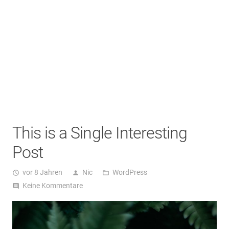
This is a Single Interesting
Post
vor 8 Jahren
Nic
WordPress
access_time
person
folder_open
Keine Kommentare
comment