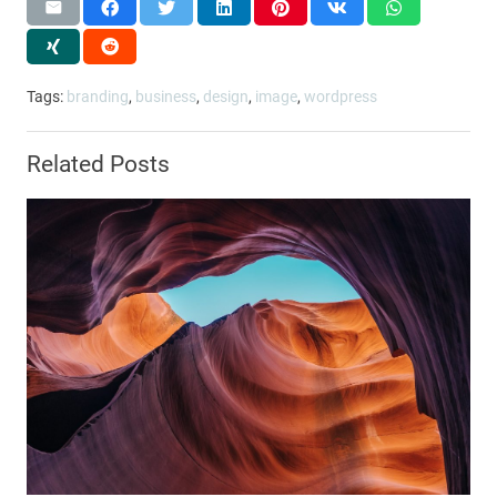
Tags:
branding
,
business
,
design
,
image
,
wordpress
Related Posts